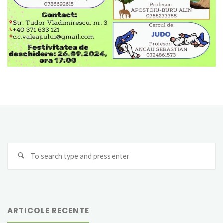
Se
Search
fo
ARTICOLE RECENTE