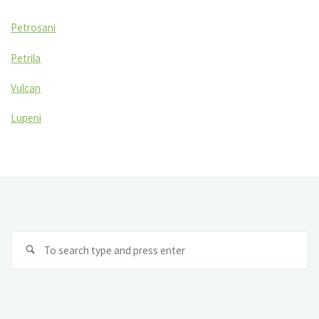
Petrosani
Petrila
Vulcan
Lupeni
Se
Search
fo