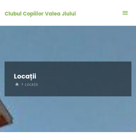
Skip
to
Clubul Copiilor Valea Jiului
content
Locații
HOME
LOCAȚII