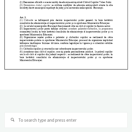
Se
Search
fo