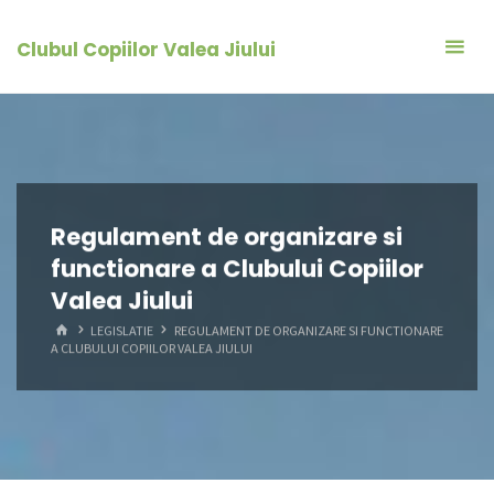
Skip
to
Clubul Copiilor Valea Jiului
content
Regulament de organizare si
functionare a Clubului Copiilor
Valea Jiului
HOME
LEGISLATIE
REGULAMENT DE ORGANIZARE SI FUNCTIONARE
A CLUBULUI COPIILOR VALEA JIULUI