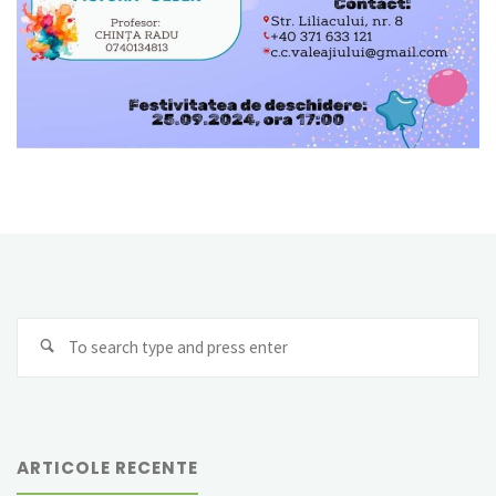
Se
Search
fo
ARTICOLE RECENTE