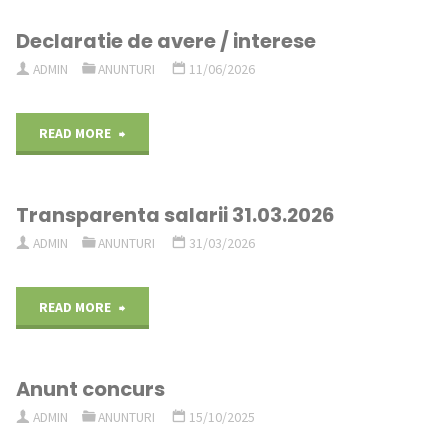
Declaratie de avere / interese
ADMIN
ANUNTURI
11/06/2026
"Declaratie
READ MORE
de
Transparenta salarii 31.03.2026
avere
ADMIN
ANUNTURI
31/03/2026
/
interese"
"Transparenta
READ MORE
salarii
Anunt concurs
31.03.2026"
ADMIN
ANUNTURI
15/10/2025