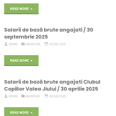
"Anunt
READ MORE
concurs"
Salarii de bază brute angajati / 30
septembrie 2025
ADMIN
ANUNTURI
30/09/2025
"Salarii
READ MORE
de
Salarii de bază brute angajati Clubul
bază
Copiilor Valea Jiului / 30 aprilie 2025
brute
ADMIN
ANUNTURI
30/04/2025
angajati
"Salarii
READ MORE
/