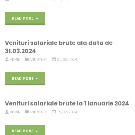
didactic"
2025"
"Anunt
READ MORE
concurs
Venituri salariale brute ala data de
post
31.03.2024
îngrijitor"
ADMIN
ANUNTURI
31/03/2024
"Venituri
READ MORE
salariale
Venituri salariale brute la 1 ianuarie 2024
brute
ADMIN
ANUNTURI
15/02/2024
ala
data
"Venituri
READ MORE