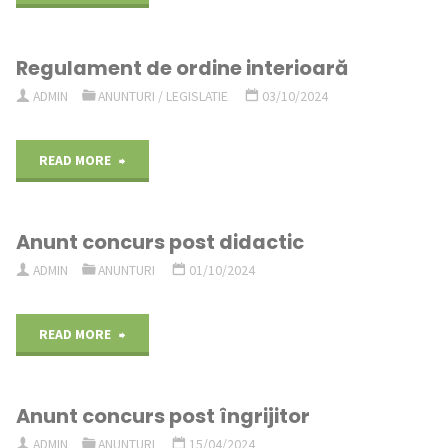
de
30
Regulament de ordine interioară
bază
septembrie
ADMIN
ANUNTURI
/
LEGISLATIE
03/10/2024
brute
2025"
angajati
"Regulament
READ MORE
Clubul
de
Copiilor
Anunt concurs post didactic
ordine
ADMIN
ANUNTURI
01/10/2024
Valea
interioară"
Jiului
"Anunt
READ MORE
/
concurs
30
Anunt concurs post îngrijitor
post
ADMIN
ANUNTURI
15/04/2024
aprilie